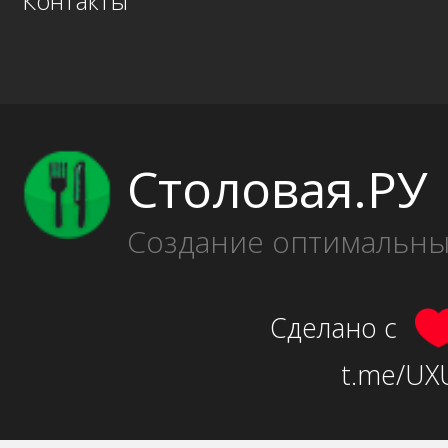
Контакты
Столовая.РУ
Создание оптимальн
Сделано с
t.me/UXU