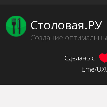
Столовая.РУ
Создание оптимальн
Сделано с
t.me/UXU