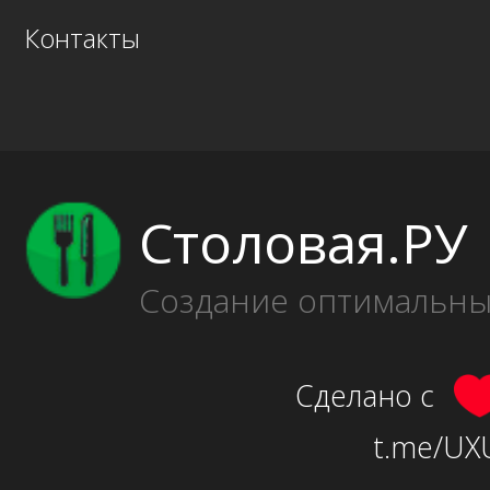
Контакты
Столовая.РУ
Создание оптимальн
Сделано с
t.me/UXU