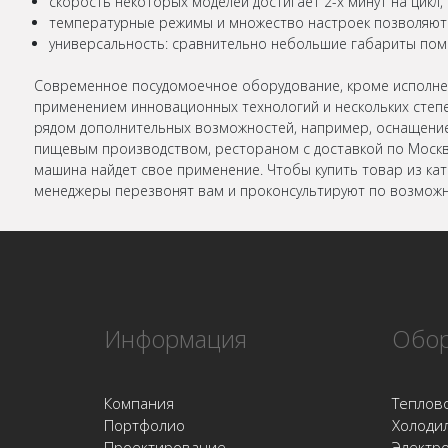
скорость некоторых моделей достигает 2-х минут на цикл,
температурные режимы и множество настроек позволяют 
универсальность: сравнительно небольшие габариты помог
Современное посудомоечное оборудование, кроме исполне
применением инновационных технологий и нескольких степ
рядом дополнительных возможностей, например, оснащение
пищевым производством, рестораном с доставкой по Москв
машина найдет свое применение. Чтобы купить товар из кат
менеджеры перезвонят вам и проконсультируют по возмож
Информация
Обор
Компания
Теплов
Портфолио
Холоди
Проектирование
Электр