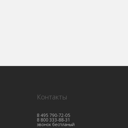
Контакты
8 495 790-72-05
8 800 333-88-31
звонок беспланый