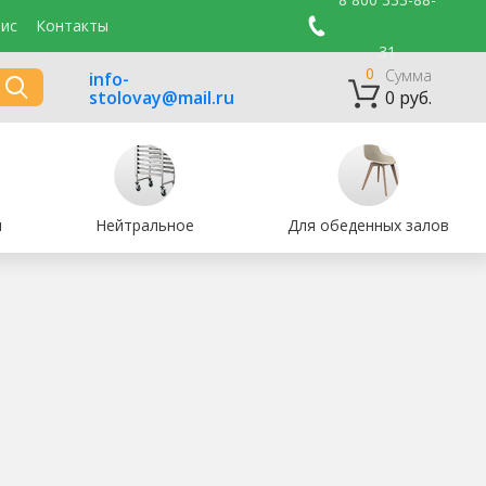
ис
Контакты
31
0
Сумма
info-
stolovay@mail.ru
0 руб.
и
Нейтральное
Для обеденных залов