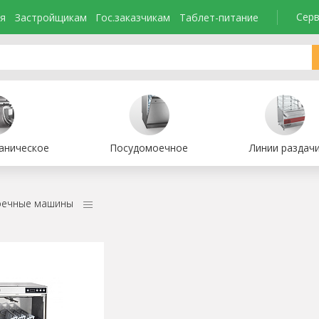
Серв
я
Застройщикам
Гос.заказчикам
Таблет-питание
аническое
Посудомоечное
Линии раздач
оечные машины