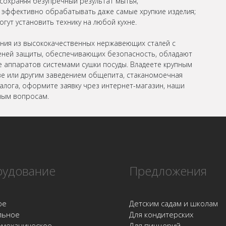
 сохраняя безупречный результат мытья;
эффективно обрабатывать даже самые хрупкие изделия;
ут установить технику на любой кухне.
ния из высококачественных нержавеющих сталей с
еней защиты, обеспечивающих безопасность, обладают
 аппаратов системами сушки посуды. Владеете крупным
е или другим заведением общепита, стаканомоечная
алога, оформите заявку чрез интернет-магазин, наши
ным вопросам.
удование
Предложения
ое
Детским садам и школам
льное
Для кондитерских
омеханическое
Для пиццерий