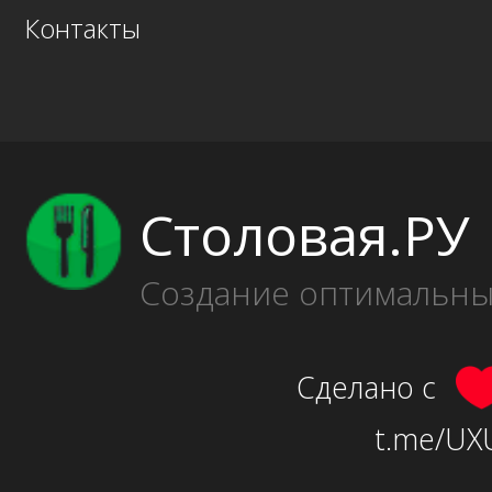
Контакты
Столовая.РУ
Создание оптимальн
Сделано с
t.me/UXU