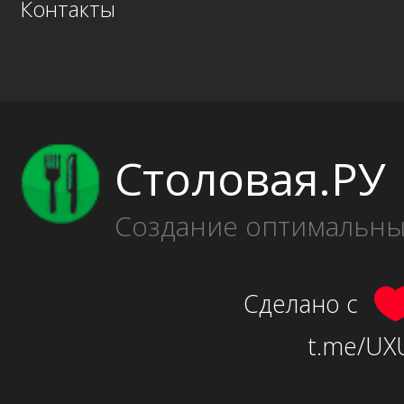
Контакты
Столовая.РУ
Создание оптимальн
Сделано с
t.me/UXU