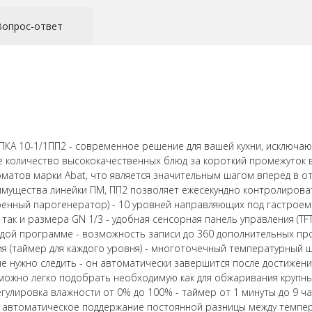
Вопрос-ответ
А 10-1/1ПП2 - современное решение для вашей кухни, исключа
 количество высококачественных блюд за короткий промежуток в
оматов марки Abat, что является значительным шагом вперед в 
имущества линейки ПМ, ПП2 позволяет ежесекундно контролирова
роенный парогенератор) - 10 уровней направляющих под гастроемк
так и размера GN 1/3 - удобная сенсорная панель управления (TF
аждой программе - возможность записи до 360 дополнительных 
я (таймер для каждого уровня) - многоточечный температурный 
е нужно следить - он автоматически завершится после достижен
можно легко подобрать необходимую как для обжаривания крупных 
егулировка влажности от 0% до 100% - таймер от 1 минуты до 9 ча
 - автоматическое поддержание постоянной разницы между темпер