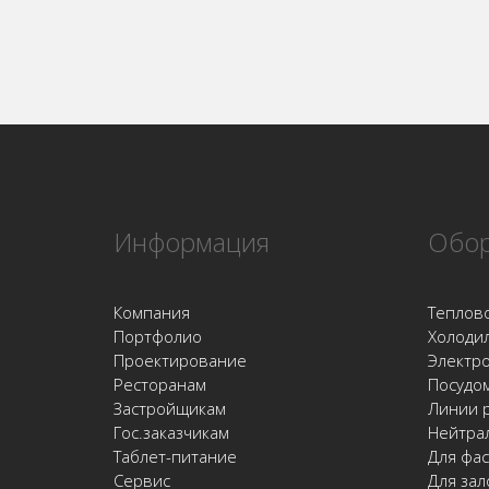
Информация
Обор
Компания
Теплов
Портфолио
Холоди
Проектирование
Электр
Ресторанам
Посудо
Застройщикам
Линии 
Гос.заказчикам
Нейтра
Таблет-питание
Для фас
Сервис
Для зал