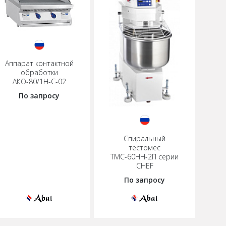
Аппарат контактной
обработки
АКО-80/1Н-С-02
По запросу
Спиральный
тестомес
ТМС-60НН-2П серии
CHEF
По запросу