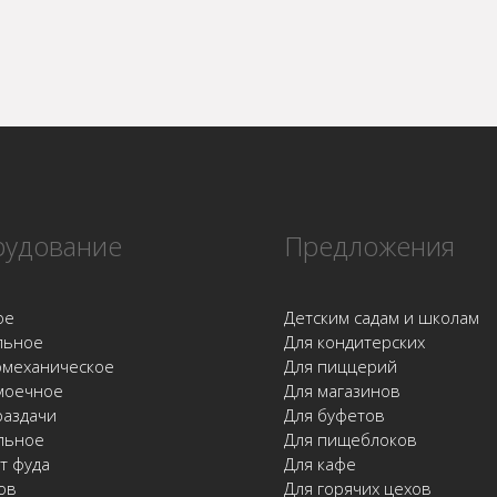
удование
Предложения
ое
Детским садам и школам
льное
Для кондитерских
омеханическое
Для пиццерий
моечное
Для магазинов
раздачи
Для буфетов
льное
Для пищеблоков
т фуда
Для кафе
ов
Для горячих цехов