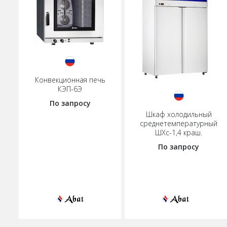
Конвекционная печь
КЭП-6Э
По запросу
Шкаф холодильный
среднетемпературный
ШХс-1,4 краш.
По запросу