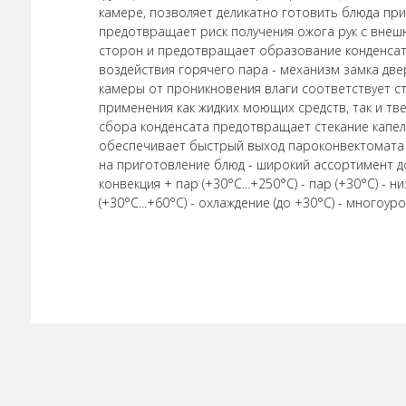
камере, позволяет деликатно готовить блюда пр
предотвращает риск получения ожога рук с внеш
сторон и предотвращает образование конденсат
воздействия горячего пара - механизм замка две
камеры от проникновения влаги соответствует с
применения как жидких моющих средств, так и тве
сбора конденсата предотвращает стекание капель
обеспечивает быстрый выход пароконвектомата н
на приготовление блюд - широкий ассортимент д
конвекция + пар (+30°С...+250°С) - пар (+30°С) - н
(+30°С...+60°С) - охлаждение (до +30°С) - многоу