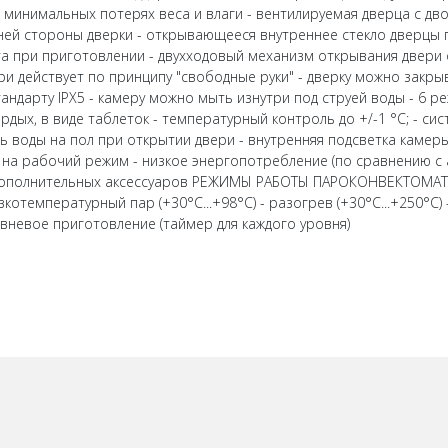
и минимальных потерях веса и влаги - вентилируемая дверца с д
ней стороны дверки - открывающееся внутреннее стекло дверцы п
а при приготовлении - двухходовый механизм открывания двери
ри действует по принципу "свободные руки" - дверку можно закр
тандарту IPX5 - камеру можно мыть изнутри под струей воды - 6
рдых, в виде таблеток - температурный контроль до +/-1 °С; - си
 воды на пол при открытии двери - внутренняя подсветка камеры 
а рабочий режим - низкое энергопотребление (по сравнению с 
ополнительных аксессуаров РЕЖИМЫ РАБОТЫ ПАРОКОНВЕКТОМАТА ПКА
изкотемпературный пар (+30°С...+98°С) - разогрев (+30°С...+250°С) 
ровневое приготовление (таймер для каждого уровня)