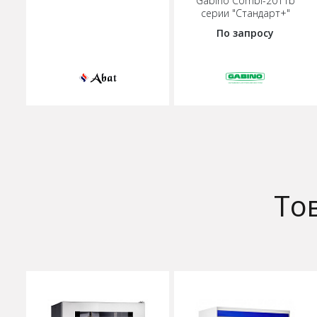
Gabino Combi-2011b
серии "Стандарт+"
По запросу
То