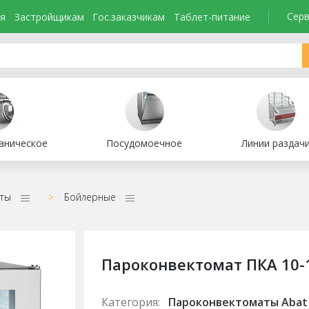
Серв
я
Застройщикам
Гос.заказчикам
Таблет-питание
аническое
Посудомоечное
Линии раздач
ты
>
Бойлерные
Пароконвектомат ПКА 10-
Категория:
Пароконвектоматы Abat