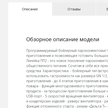
Описание
Отзывы
Обзорное описание модели
Программируемый бойлерный пароконвектомат ПК
приготовления и позволяющее готовить большое
Линейка ПП2 - это новое поколение пароконвект
общественного питания. Сочетая в себе все пре
средства. Характеристика: - бойлерный тип (вст
использовать гастроемкости как размера GN 1/2, 
приготовления - до 4 этапов приготовления в к
повара - функция многоуровневого приготовлени
продукта - за процессом приготовления больше н
USB-порт - 5 скоростей вращения вентилятора - 
и кондитерских изделий - реверс вентилятора - р
функция отложенного старта - режим «Дельта Т»