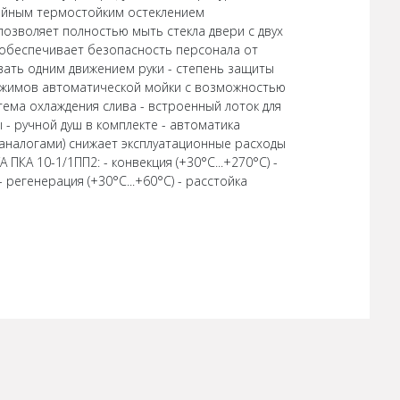
войным термостойким остеклением
озволяет полностью мыть стекла двери с двух
 обеспечивает безопасность персонала от
ывать одним движением руки - степень защиты
 режимов автоматической мойки с возможностью
стема охлаждения слива - встроенный лоток для
- ручной душ в комплекте - автоматика
аналогами) снижает эксплуатационные расходы
 10-1/1ПП2: - конвекция (+30°С...+270°С) -
- регенерация (+30°С...+60°С) - расстойка