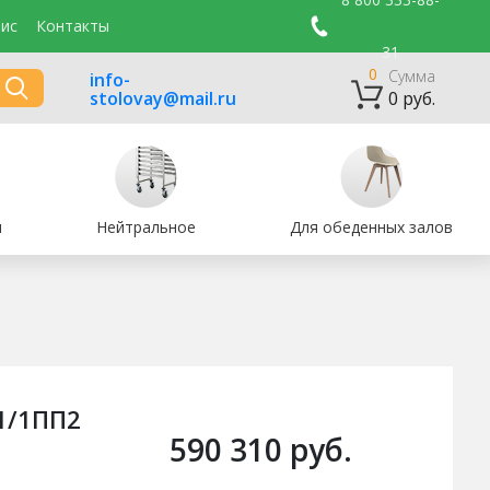
ис
Контакты
31
0
Сумма
info-
stolovay@mail.ru
0 руб.
и
Нейтральное
Для обеденных залов
1/1ПП2
590 310 руб.