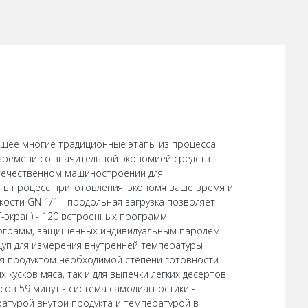
ющее многие традиционные этапы из процесса
ремени со значительной экономией средств.
отечественном машиностроении для
ть процесс приготовления, экономя ваше время и
ости GN 1/1 - продольная загрузка позволяет
T-экран) - 120 встроенных программ
программ, защищенных индивидуальным паролем
щуп для измерения внутренней температуры
ия продуктом необходимой степени готовности -
кусков мяса, так и для выпечки легких десертов
сов 59 минут - система самодиагностики -
атурой внутри продукта и температурой в